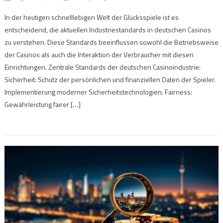
Industriestand
In der heutigen schnelllebigen Welt der Glücksspiele ist es
deutscher
entscheidend, die aktuellen Industriestandards in deutschen Casinos
Casinos:
zu verstehen. Diese Standards beeinflussen sowohl die Betriebsweise
Eine
fundierte
der Casinos als auch die Interaktion der Verbraucher mit diesen
Analyse
Einrichtungen. Zentrale Standards der deutschen Casinoindustrie:
Sicherheit: Schutz der persönlichen und finanziellen Daten der Spieler.
Implementierung moderner Sicherheitstechnologien. Fairness:
Gewährleistung fairer […]