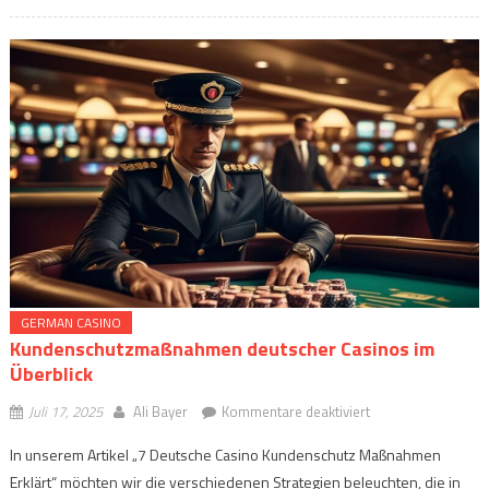
GERMAN CASINO
Kundenschutzmaßnahmen deutscher Casinos im
Überblick
für
Juli 17, 2025
Ali Bayer
Kommentare deaktiviert
Kundenschutzmaß
In unserem Artikel „7 Deutsche Casino Kundenschutz Maßnahmen
deutscher
Erklärt“ möchten wir die verschiedenen Strategien beleuchten, die in
Casinos