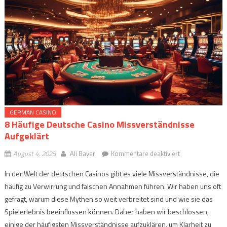
GERMAN CASINO
8 Häufige Deutsche Casino Missverständnisse
Aufgeklärt
für
August 4, 2025
Ali Bayer
Kommentare deaktiviert
8
In der Welt der deutschen Casinos gibt es viele Missverständnisse, die
Häufige
häufig zu Verwirrung und falschen Annahmen führen. Wir haben uns oft
Deutsche
gefragt, warum diese Mythen so weit verbreitet sind und wie sie das
Casino
Missverständni
Spielerlebnis beeinflussen können. Daher haben wir beschlossen,
Aufgeklärt
einige der häufigsten Missverständnisse aufzuklären, um Klarheit zu