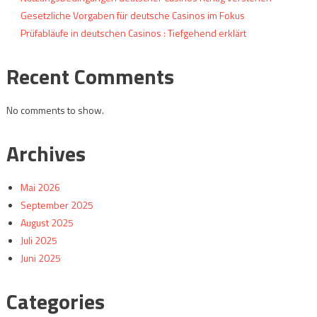
Gesetzliche Vorgaben für deutsche Casinos im Fokus
Prüfabläufe in deutschen Casinos : Tiefgehend erklärt
Recent Comments
No comments to show.
Archives
Mai 2026
September 2025
August 2025
Juli 2025
Juni 2025
Categories