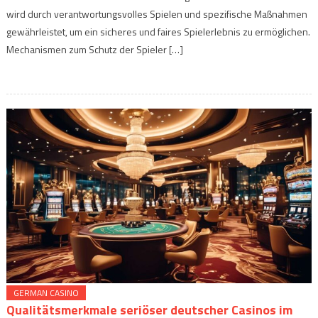
Mechanismen
wird durch verantwortungsvolles Spielen und spezifische Maßnahmen
und
gewährleistet, um ein sicheres und faires Spielerlebnis zu ermöglichen.
Nutzen
Mechanismen zum Schutz der Spieler […]
GERMAN CASINO
Qualitätsmerkmale seriöser deutscher Casinos im