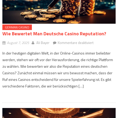
GERMAN CASINO
Wie Bewertet Man Deutsche Casino Reputation?
für
August 7, 2025
Ali Bayer
Kommentare deaktiviert
Wie
In der heutigen digitalen Welt, in der Online-Casinos immer beliebter
Bewertet
werden, stehen wir oft vor der Herausforderung, die richtige Plattform
Man
zu wählen. Wie bewerten wir also die Reputation eines deutschen
Deutsche
Casino
Casinos? Zunächst einmal müssen wir uns bewusst machen, dass der
Reputation?
Ruf eines Casinos entscheidend für unsere Spielerfahrung ist. Es gibt
verschiedene Faktoren, die wir berücksichtigen […]