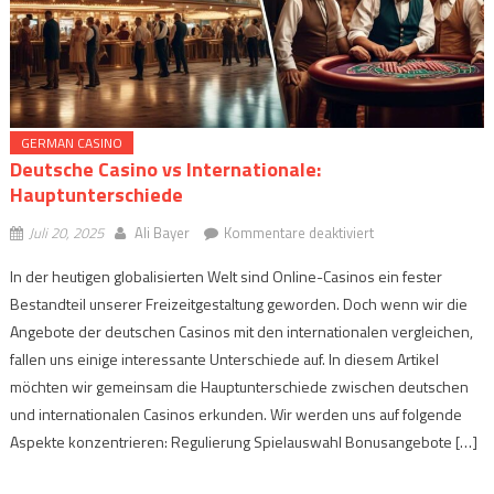
GERMAN CASINO
Deutsche Casino vs Internationale:
Hauptunterschiede
für
Juli 20, 2025
Ali Bayer
Kommentare deaktiviert
Deutsche
In der heutigen globalisierten Welt sind Online-Casinos ein fester
Casino
Bestandteil unserer Freizeitgestaltung geworden. Doch wenn wir die
vs
Angebote der deutschen Casinos mit den internationalen vergleichen,
Internationale:
Hauptunterschiede
fallen uns einige interessante Unterschiede auf. In diesem Artikel
möchten wir gemeinsam die Hauptunterschiede zwischen deutschen
und internationalen Casinos erkunden. Wir werden uns auf folgende
Aspekte konzentrieren: Regulierung Spielauswahl Bonusangebote […]