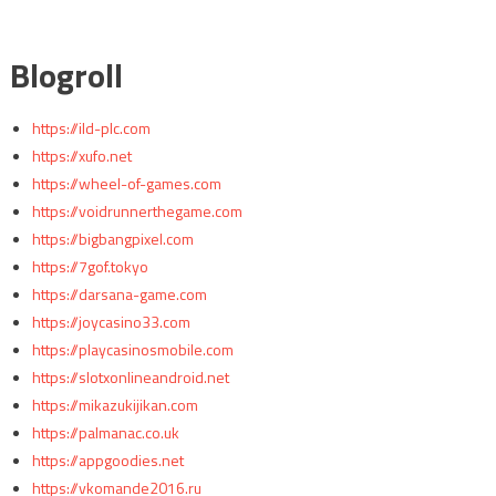
Blogroll
https://ild-plc.com
https://xufo.net
https://wheel-of-games.com
https://voidrunnerthegame.com
https://bigbangpixel.com
https://7gof.tokyo
https://darsana-game.com
https://joycasino33.com
https://playcasinosmobile.com
https://slotxonlineandroid.net
https://mikazukijikan.com
https://palmanac.co.uk
https://appgoodies.net
https://vkomande2016.ru