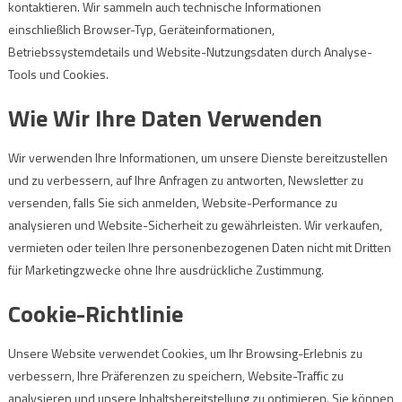
kontaktieren. Wir sammeln auch technische Informationen
einschließlich Browser-Typ, Geräteinformationen,
Betriebssystemdetails und Website-Nutzungsdaten durch Analyse-
Tools und Cookies.
Wie Wir Ihre Daten Verwenden
Wir verwenden Ihre Informationen, um unsere Dienste bereitzustellen
und zu verbessern, auf Ihre Anfragen zu antworten, Newsletter zu
versenden, falls Sie sich anmelden, Website-Performance zu
analysieren und Website-Sicherheit zu gewährleisten. Wir verkaufen,
vermieten oder teilen Ihre personenbezogenen Daten nicht mit Dritten
für Marketingzwecke ohne Ihre ausdrückliche Zustimmung.
Cookie-Richtlinie
Unsere Website verwendet Cookies, um Ihr Browsing-Erlebnis zu
verbessern, Ihre Präferenzen zu speichern, Website-Traffic zu
analysieren und unsere Inhaltsbereitstellung zu optimieren. Sie können