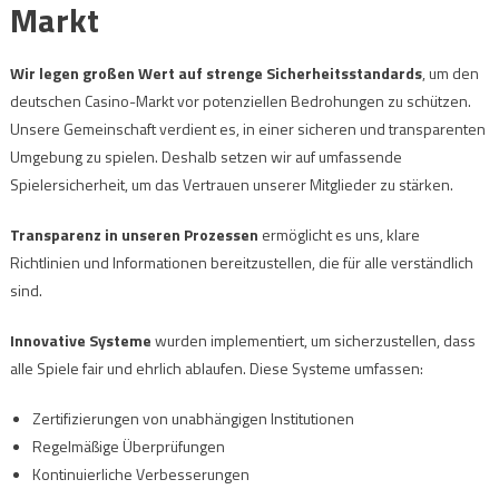
Markt
Wir legen großen Wert auf strenge Sicherheitsstandards
, um den
deutschen Casino-Markt vor potenziellen Bedrohungen zu schützen.
Unsere Gemeinschaft verdient es, in einer sicheren und transparenten
Umgebung zu spielen. Deshalb setzen wir auf umfassende
Spielersicherheit, um das Vertrauen unserer Mitglieder zu stärken.
Transparenz in unseren Prozessen
ermöglicht es uns, klare
Richtlinien und Informationen bereitzustellen, die für alle verständlich
sind.
Innovative Systeme
wurden implementiert, um sicherzustellen, dass
alle Spiele fair und ehrlich ablaufen. Diese Systeme umfassen:
Zertifizierungen von unabhängigen Institutionen
Regelmäßige Überprüfungen
Kontinuierliche Verbesserungen