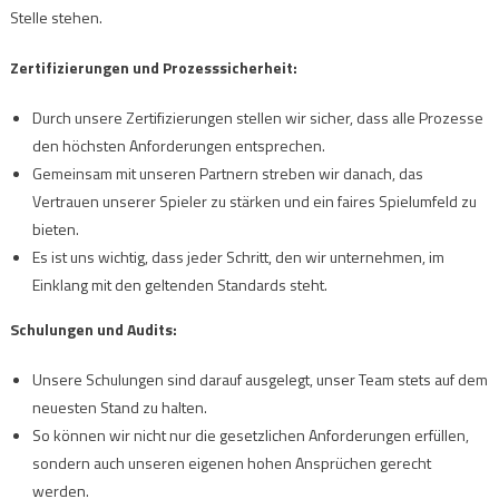
Stelle stehen.
Zertifizierungen und Prozesssicherheit:
Durch unsere Zertifizierungen stellen wir sicher, dass alle Prozesse
den höchsten Anforderungen entsprechen.
Gemeinsam mit unseren Partnern streben wir danach, das
Vertrauen unserer Spieler zu stärken und ein faires Spielumfeld zu
bieten.
Es ist uns wichtig, dass jeder Schritt, den wir unternehmen, im
Einklang mit den geltenden Standards steht.
Schulungen und Audits:
Unsere Schulungen sind darauf ausgelegt, unser Team stets auf dem
neuesten Stand zu halten.
So können wir nicht nur die gesetzlichen Anforderungen erfüllen,
sondern auch unseren eigenen hohen Ansprüchen gerecht
werden.