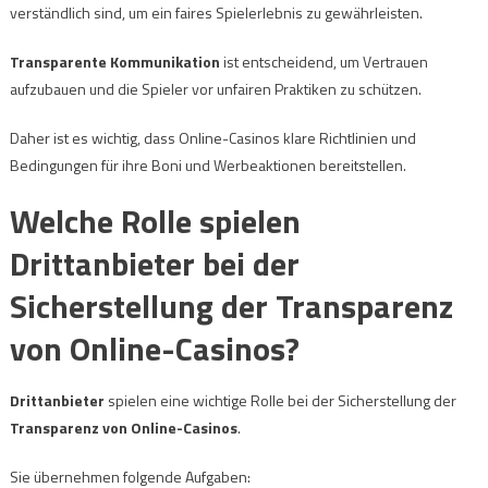
verständlich sind, um ein faires Spielerlebnis zu gewährleisten.
Transparente Kommunikation
ist entscheidend, um Vertrauen
aufzubauen und die Spieler vor unfairen Praktiken zu schützen.
Daher ist es wichtig, dass Online-Casinos klare Richtlinien und
Bedingungen für ihre Boni und Werbeaktionen bereitstellen.
Welche Rolle spielen
Drittanbieter bei der
Sicherstellung der Transparenz
von Online-Casinos?
Drittanbieter
spielen eine wichtige Rolle bei der Sicherstellung der
Transparenz von Online-Casinos
.
Sie übernehmen folgende Aufgaben: