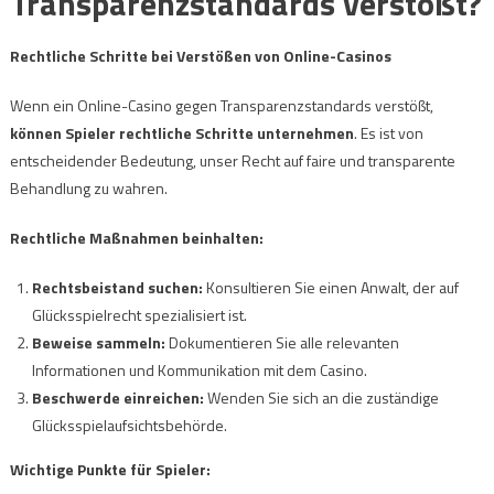
Transparenzstandards verstößt?
Rechtliche Schritte bei Verstößen von Online-Casinos
Wenn ein Online-Casino gegen Transparenzstandards verstößt,
können Spieler rechtliche Schritte unternehmen
. Es ist von
entscheidender Bedeutung, unser Recht auf faire und transparente
Behandlung zu wahren.
Rechtliche Maßnahmen beinhalten:
Rechtsbeistand suchen:
Konsultieren Sie einen Anwalt, der auf
Glücksspielrecht spezialisiert ist.
Beweise sammeln:
Dokumentieren Sie alle relevanten
Informationen und Kommunikation mit dem Casino.
Beschwerde einreichen:
Wenden Sie sich an die zuständige
Glücksspielaufsichtsbehörde.
Wichtige Punkte für Spieler: