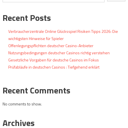
Recent Posts
Verbraucherzentrale Online Glücksspiel Risiken Tipps 2026: Die
wichtigsten Hinweise für Spieler
Offenlegungspflichten deutscher Casino-Anbieter
Nutzungsbedingungen deutscher Casinos richtig verstehen
Gesetzliche Vorgaben für deutsche Casinos im Fokus
Prüfabläufe in deutschen Casinos : Tiefgehend erklärt
Recent Comments
No comments to show.
Archives