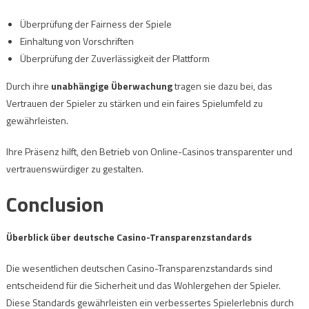
Überprüfung der Fairness der Spiele
Einhaltung von Vorschriften
Überprüfung der Zuverlässigkeit der Plattform
Durch ihre
unabhängige Überwachung
tragen sie dazu bei, das
Vertrauen der Spieler zu stärken und ein faires Spielumfeld zu
gewährleisten.
Ihre Präsenz hilft, den Betrieb von Online-Casinos transparenter und
vertrauenswürdiger zu gestalten.
Conclusion
Überblick über deutsche Casino-Transparenzstandards
Die wesentlichen deutschen Casino-Transparenzstandards sind
entscheidend für die Sicherheit und das Wohlergehen der Spieler.
Diese Standards gewährleisten ein verbessertes Spielerlebnis durch