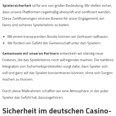
Spielersicherheit
ist für uns von großer Bedeutung. Wir stellen sicher,
dass unsere Plattformen regelmäßig überprüft und zertifiziert werden.
Diese Zertifizierungen sind ein Beweis für unser Engagement, ein
faires und sicheres Spielerlebnis zu bieten.
Mit einem transparenten Ansatz können wir Vertrauen aufbauen.
Wir fördern ein Gefühl der Gemeinschaft unter den Spielern.
Gemeinsam mit unseren Partnern
entwickeln wir ständig neue
Features, die das Spielerlebnis noch aufregender machen. Die nahtlose
Integration von Sicherheitsprotokollen sorgt dafür, dass Spieler sich
voll und ganz auf das Spielen konzentrieren können, ohne sich Sorgen
machen zu müssen.
Durch diese Maßnahmen schaffen wir eine Atmosphäre, in der jeder
Spieler das Gefühl hat, dazuzugehören.
Sicherheit im deutschen Casino-