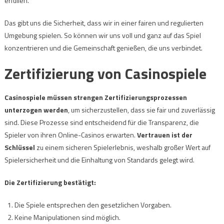
erfüllen.
Das gibt uns die Sicherheit, dass wir in einer fairen und regulierten
Umgebung spielen. So können wir uns voll und ganz auf das Spiel
konzentrieren und die Gemeinschaft genießen, die uns verbindet.
Zertifizierung von Casinospiele
Casinospiele müssen strengen Zertifizierungsprozessen
unterzogen werden
, um sicherzustellen, dass sie fair und zuverlässig
sind. Diese Prozesse sind entscheidend für die Transparenz, die
Spieler von ihren Online-Casinos erwarten.
Vertrauen ist der
Schlüssel
zu einem sicheren Spielerlebnis, weshalb großer Wert auf
Spielersicherheit und die Einhaltung von Standards gelegt wird.
Die Zertifizierung bestätigt:
Die Spiele entsprechen den gesetzlichen Vorgaben.
Keine Manipulationen sind möglich.