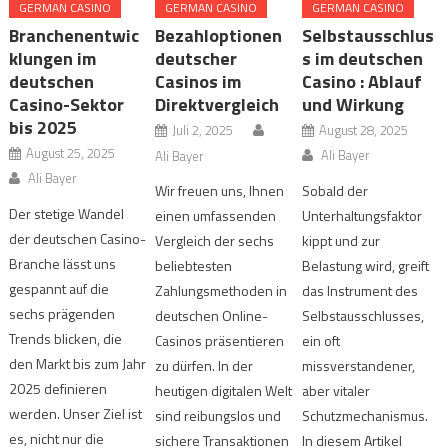
GERMAN CASINO
GERMAN CASINO
GERMAN CASINO
Branchenentwic
Bezahloptionen
Selbstausschlus
klungen im
deutscher
s im deutschen
deutschen
Casinos im
Casino : Ablauf
Casino-Sektor
Direktvergleich
und Wirkung
bis 2025
Juli 2, 2025
August 28, 2025
August 25, 2025
Ali Bayer
Ali Bayer
Ali Bayer
Wir freuen uns, Ihnen
Sobald der
Der stetige Wandel
einen umfassenden
Unterhaltungsfaktor
der deutschen Casino-
Vergleich der sechs
kippt und zur
Branche lässt uns
beliebtesten
Belastung wird, greift
gespannt auf die
Zahlungsmethoden in
das Instrument des
sechs prägenden
deutschen Online-
Selbstausschlusses,
Trends blicken, die
Casinos präsentieren
ein oft
den Markt bis zum Jahr
zu dürfen. In der
missverstandener,
2025 definieren
heutigen digitalen Welt
aber vitaler
werden. Unser Ziel ist
sind reibungslos und
Schutzmechanismus.
es, nicht nur die
sichere Transaktionen
In diesem Artikel