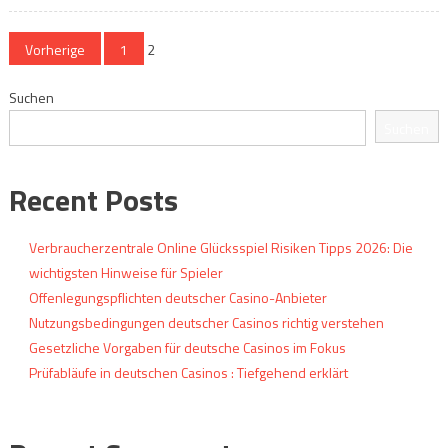
Beitrags-
Vorherige
1
2
Navigation
Suchen
Suchen
Recent Posts
Verbraucherzentrale Online Glücksspiel Risiken Tipps 2026: Die
wichtigsten Hinweise für Spieler
Offenlegungspflichten deutscher Casino-Anbieter
Nutzungsbedingungen deutscher Casinos richtig verstehen
Gesetzliche Vorgaben für deutsche Casinos im Fokus
Prüfabläufe in deutschen Casinos : Tiefgehend erklärt