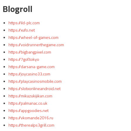
Blogroll
https://ild-plc.com
https://xufo.net
https://wheel-of-games.com
https://voidrunnerthegame.com
https://bigbangpixel.com
https://7gof.tokyo
https://darsana-game.com
https://joycasino33.com
https://playcasinosmobile.com
https://slotxonlineandroid.net
https://mikazukijikan.com
https://palmanac.co.uk
https://appgoodies.net
https://vkomande2016.ru
https://therealps3grill.com