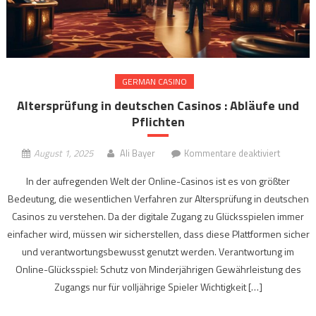
GERMAN CASINO
Altersprüfung in deutschen Casinos : Abläufe und
Pflichten
für
August 1, 2025
Ali Bayer
Kommentare deaktiviert
Alterspr
In der aufregenden Welt der Online-Casinos ist es von größter
in
Bedeutung, die wesentlichen Verfahren zur Altersprüfung in deutschen
deutsch
Casinos zu verstehen. Da der digitale Zugang zu Glücksspielen immer
Casinos
:
einfacher wird, müssen wir sicherstellen, dass diese Plattformen sicher
Abläufe
und verantwortungsbewusst genutzt werden. Verantwortung im
und
Online-Glücksspiel: Schutz von Minderjährigen Gewährleistung des
Pflichten
Zugangs nur für volljährige Spieler Wichtigkeit […]